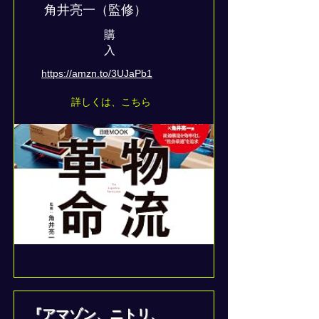
角井亮一（監修）
​購
入
https://amzn.to/3UJaPb1
詳しくは、こちら
『アマゾン、ニトリ、