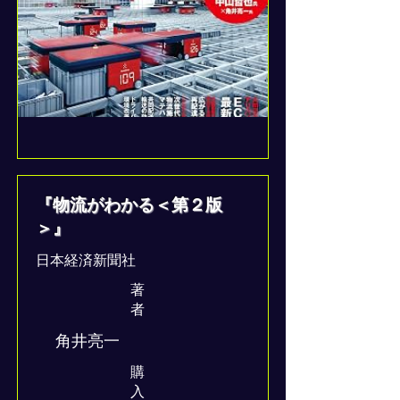
『物流がわかる＜第２版
＞』
日本経済新聞社
著
者
角井亮一
​購
入