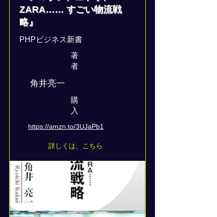
ZARA…… すごい物流戦
略』
PHPビジネス新書
著
者
角井亮一
​購
入
https://amzn.to/3UJaPb1
詳しくは、こちら