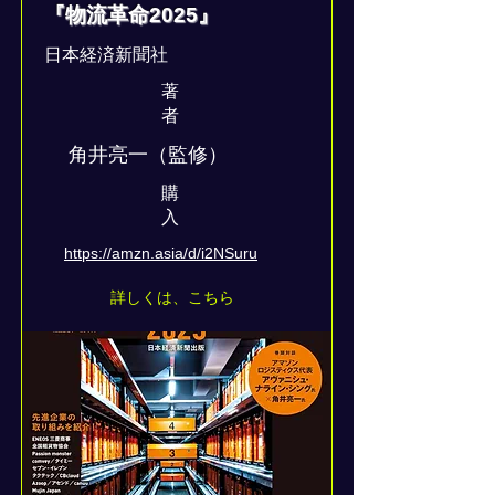
『物流革命2025』
日本経済新聞社
著
者
角井亮一（監修）
​購
入
https://amzn.asia/d/i2NSuru
詳しくは、こちら