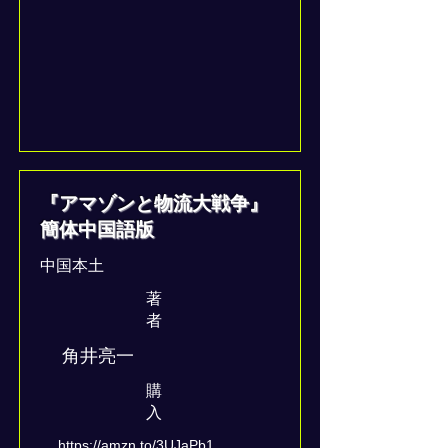
『アマゾンと物流大戦争』
簡体中国語版
中国本土
著
者
角井亮一
​購
入
https://amzn.to/3UJaPb1