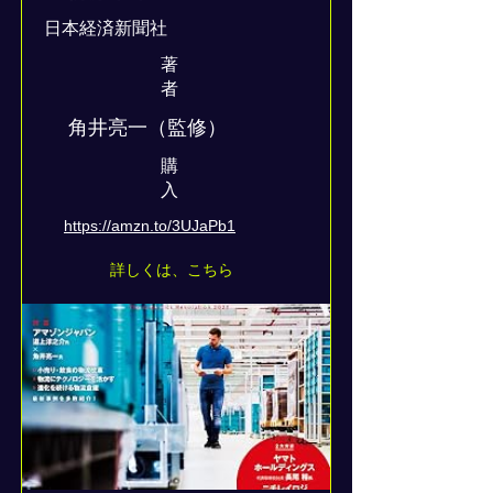
日本経済新聞社
著
者
角井亮一（監修）
​購
入
https://amzn.to/3UJaPb1
詳しくは、こちら