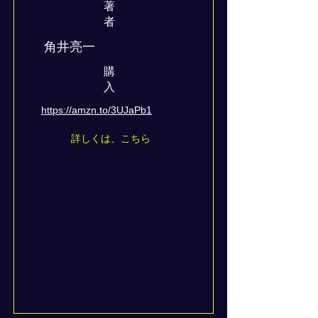
著
者
角井亮一
​購
入
https://amzn.to/3UJaPb1
詳しくは、こちら