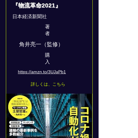
『物流革命2021』
日本経済新聞社
著
者
角井亮一（監修）
​購
入
https://amzn.to/3UJaPb1
詳しくは、こちら