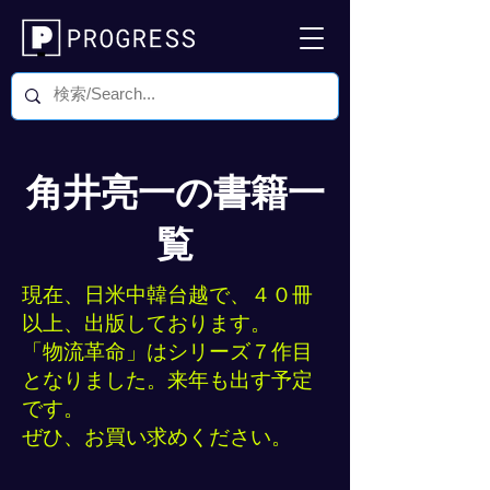
角井亮一の書籍一
覧
現在、日米中韓台越で、４０冊
以上、出版しております。
「物流革命」はシリーズ７作目
となりました。来年も出す予定
です。
​ぜひ、お買い求めください。