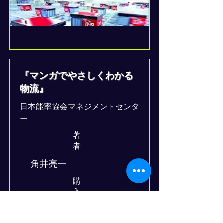
『マンガでやさしくわかる
物流』
日本能率協会マネジメントセンタ
ー
著
者
角井亮一
​購
入
https://amzn.to/3UJaPb1