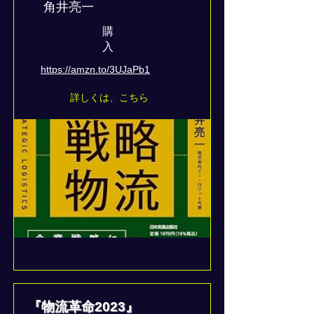
角井亮一
​購
入
https://amzn.to/3UJaPb1
詳しくは、こちら
『物流革命2023』