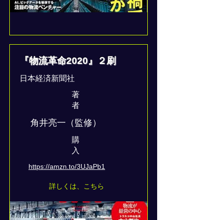
『物流革命2020』２刷
日本経済新聞社
著
者
角井亮一（監修）
​購
入
https://amzn.to/3UJaPb1
詳しくは、こちら