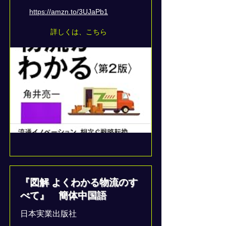
https://amzn.to/3UJaPb1
詳しくは、こちら
『図解 よくわかる物流のす
べて』 簡体中国語
日本実業出版社