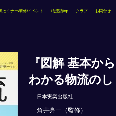
流セミナー/研修/イベント
物流話top
クラブ
お問合せ
『図解 基本か
わかる物流のし
日本実業出版社
角井亮一（監修）