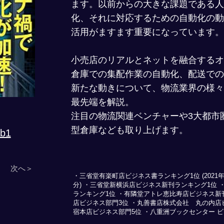
ます。以前からの大きな課題である人
化、それに対応するための自動化の動
活用がますます重要になっています。
小売店のリアルとネットを融合するオ
倉庫での集配作業の自動化、配送での
新たな動きについて、物流業界の様々
最先端を解説。
注目の物流関連ベンチャーや3大都市
型倉庫なども取り上げます。
Pb1
次へ＞
・三省堂有楽町店ビジネス書ランキング1位 (2021
分) ・三省堂新横浜店ビジネス新刊ランキング1位
ランキング1位 ・有隣堂アトレ恵比寿店ビジネス新
店ビジネス部門3位 ・丸善書店株式会社 丸の内店ビ
宿本店ビジネス部門5位 ・八重洲ブックセンター ビ