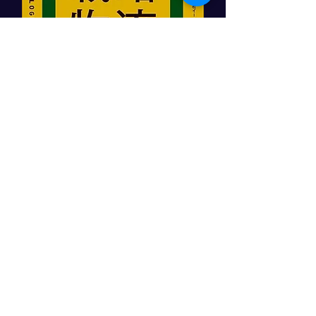
「顧客をつかむ戦略物流」
日本実業出版社
角井亮一著