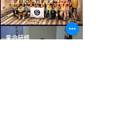
アメリカ、中国、東南アジアな
どに訪問し、気づきをえる研修
集合研修
物流初級者講座や資格取得講
座、物流戦略講座など
物流研修依頼
一般企業や​各種団体向けに行う
目的をもった研修企画