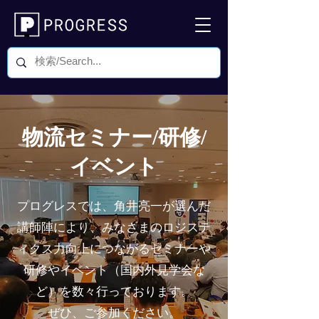
物流セミナー/研修/
イベント
プログレスでは、角井亮一が選んだ
講師陣により、みなさまのロジステ
ィクス力向上につながるセミナーや
研修やイベント（国内外見学会な
ど）を数々行っております。
ぜひ、ご参加
ください。