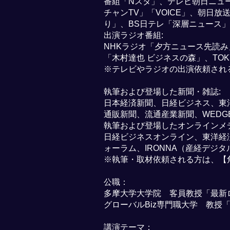
番組「Nスタ」、テレビ朝日ニュ
チャンTV」「VOICE」、朝日
り」、BS日テレ「深層ニュース
出演ラジオ番組:
NHKラジオ「夕方ニュース先読み」、
「木村達也 ビジネスの森」、TOK
※テレビやラジオの出演依頼され
執筆および登場した新聞・雑誌:
日本経済新聞、日経ビジネス、東
通販新聞、流通産業新聞、WEDG
執筆および登場したオンラインメデ
日経ビジネスオンライン、東洋経済
ォーラム、IRONNA（産経デジタル
※執筆・取材依頼される方は、【
公職：
多摩大学大学院 客員教授「最新
グローバルBiz専門職大学 教授
講演テーマ：