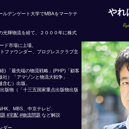
やれ
ールデンゲート大学でMBAをマーケテ
。
Ryo
の光輝物流を経て、２０００年に株式
ダード市場に上場。
ジットファウンダー、プログレスクラブ主
) 「最先端の物流戦略」(PHP)「顧客
版社）「アマゾンと物流大戦争」
韓越含む）出版。
点出版物（「十三五国家重点出版物出版
NHK、MBS、中京テレビ、
問題
#宅配
#物流問題
など解説
ンダー