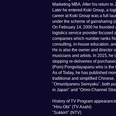
Marketing MBA. After his return to 
Later he entered Koki Group, a logi
career at Koki Group was a full lau
under the scheme of gainsharing (a
On February 14, 2000 he founded a 
logistics service provider focuse
companies which number ranks No. 1
consulting, in-house education, an
He is also the owner and director o
musicians and artists. In 2015, he
stopping re-deliveries of purchas
(Pom) Pongvitayapanu who is the f
As of Today, he has published mor
traditional and simplified Chinese
"Omunityaneru Senryaku", both publi
in Japan" and "Omni-Channel Strat
History of TV Program appearance
"Hiru-Obi" (TV Asahi)
"Sukkiri!" (NTV)