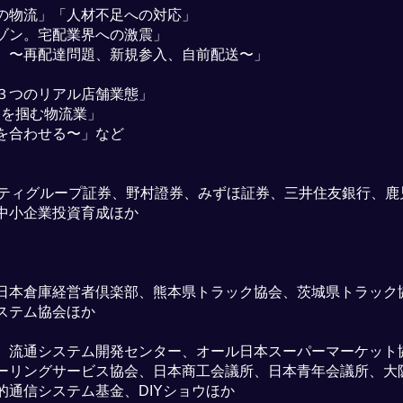
の物流」「人材不足への対応」
ゾン。宅配業界への激震」
 〜再配達問題、新規参入、自前配送〜」
３つのリアル店舗業態」
スを掴む物流業」
を合わせる〜」など
シティグループ証券、野村證券、みずほ証券、三井住友銀行、鹿
中小企業投資育成ほか
日本倉庫経営者倶楽部、熊本県トラック協会、茨城県トラック
ステム協会ほか
通システム開発センター、オール日本スーパーマーケット協会、中
ーリングサービス協会、日本商工会議所、日本青年会議所、大
通信システム基金、DIYショウほか