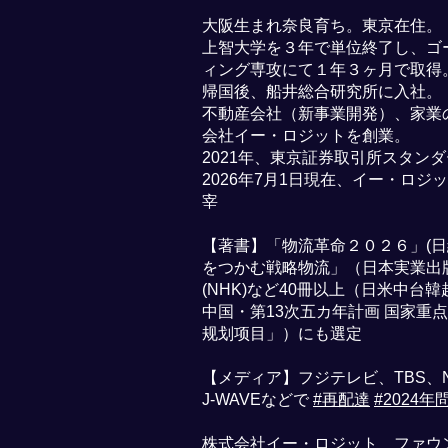
大阪生まれ奈良育ち。東京在住。
上智大学を３年で単位終了し、ゴ
ィング専攻にて１年３ヶ月で取得
帰国後、​船井総合研究所に入社。
不動産会社（新事業開発）、家業
会社イー・ロジットを創業。
2021年、東京証券取引所スタン
2026年7月1日​現在、イー・ロ
宰
【著書】「物流革命２０２６」(日経
をつかむ戦略物流」（日本実業出
(NHK)など40冊以上（日米中台
中国・第13次五カ年計画 国家重
规划项目」）にも選定
【メディア】フジテレビ、TBS、
J-WAVEなどで
#再配達
#2024年
株式会社イー・ロジット ファウ