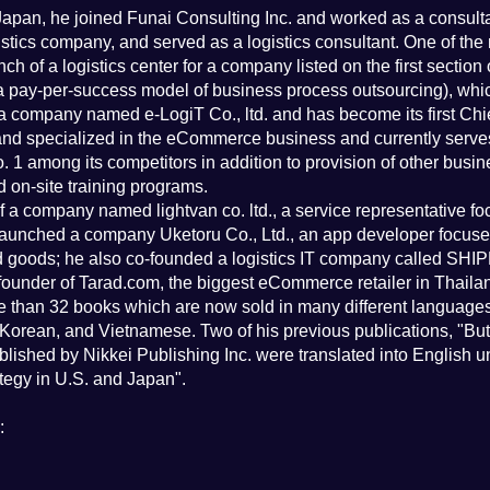
Japan, he joined Funai Consulting Inc. and worked as a consultant
stics company, and served as a logistics consultant. One of the 
nch of a logistics center for a company listed on the first secti
 pay-per-success model of business process outsourcing), which w
company named e-LogiT Co., ltd. and has become its first Chief
d and specialized in the eCommerce business and currently serv
 among its competitors in addition to provision of other busine
d on-site training programs.
f a company named lightvan co. ltd., a service representative fo
 launched a company Uketoru Co., Ltd., an app developer focuse
ed goods; he also co-founded a logistics IT company called SH
ounder of Tarad.com, the biggest eCommerce retailer in Thaila
e than 32 books which are now sold in many different language
, Korean, and Vietnamese. Two of his previous publications, "B
shed by Nikkei Publishing Inc. were translated into English unde
egy in U.S. and Japan".
: