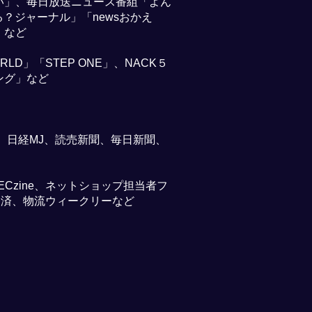
い」、毎日放送ニュース番組「よん
？ジャーナル」「newsおかえ
」など
LD」「STEP ONE」、NACK５
ング」など
、日経MJ、読売新聞、毎日新聞、
Czine、ネットショップ担当者フ
輸送経済、物流ウィークリーなど