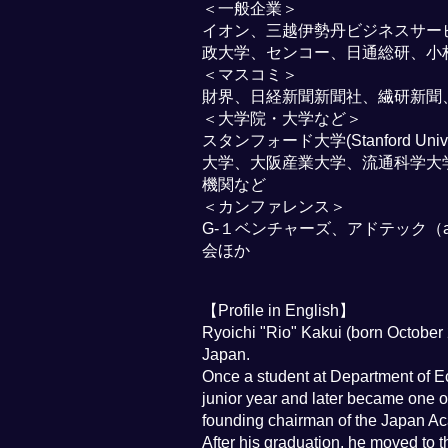
＜一般企業＞
イオン、三越伊勢丹ビジネスサー
政大学、センコー、日通総研、小
＜マスコミ＞
財界、日経新聞新聞社、繊研新聞
＜大学院・大学など＞
スタンフォード大学(Stanford
大学、大阪産業大学、流通科学大
機関など
＜カンファレンス＞
G-１ベンチャーズ、アドテック（ad:
会ほか
​【Profile in English】
Ryoichi "Rio" Kakui (born October 
Japan.
Once a student at Department of Ec
junior year and later became one o
founding chairman of the Japan Ac
After his graduation, he moved to 