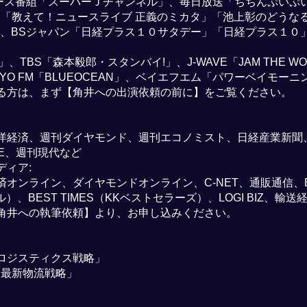
ース番組「スーパーＪチャンネル」、毎日放送「ちちんぷいぷ
放送「教えて！ニュースライブ 正義のミカタ」「池上彰のどうなる
」、BSジャパン「日経プラス１０サタデー」「日経プラス１０
TBS「森本毅郎・スタンバイ!」、J-WAVE「JAM THE WOR
YO FM「BLUEOCEAN」、ベイエフエム「パワーベイモーニ
る方は、まず【角井への出演依頼の前に】をご覧ください。
洋経済、週刊ダイヤモンド、週刊エコノミスト、日経産業新聞
E、週刊現代など
ィア:
オンライン、ダイヤモンドオンライン、C-NET、通販通信、E
）、BEST TIMES（KKベストセラーズ）、LOGI BIZ、
角井への執筆依頼】より、お申し込みください。
ロジスティクス戦略」
「最新物流戦略」