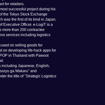
 for retailers.
most successful project during his
on of the Tokyo Stock Exchange
as the first of its kind in Japan.
 Executive Officer. e-LogiT is a
es more than 200 contractee
ss services including logistics
cused on selling goods for
d on developing life-hack apps for
IPPOP in Thailand with Pawoot
nd.
s including Japanese, English,
utsuryu ga Wakaru" and
r the title of "Strategic Logistics