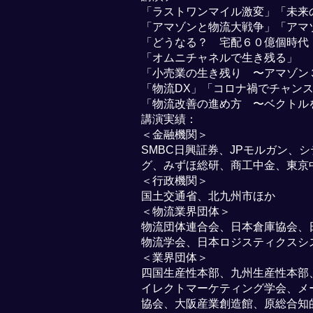
「ラストワンマイル激変」「未来
「アマゾンと物流大戦争」「アマ
「どうなる？ 宅配６０億個時代
「オムニチャネルで生き残る」
「小売業の生き残り 〜アマゾン
「物流DX」「コロナ禍でチャン
「物流改善の進め方 〜ベクトル
講演実績：
＜金融機関＞
SMBC日興証券、JPモルガン、
グ、みずほ総研、商工中金、東京
＜行政機関＞
国土交通省、北九州市ほか
＜物流業界団体＞
物流団体連合会、日本倉庫協会、
物流学会、日本ロジスティクスシ
＜業界団体＞
四国生産性本部、九州生産性本部、流
イレクトマーケティング学会、メ
協会、大阪産業創造館、原総合知的