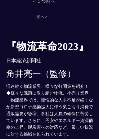
＜１つ前へ
次へ＞
『物流革命2023』
日本経済新聞社
角井亮一（監修）
混迷続く物流業界、様々な打開策を紹介！
◆様々な課題に取り組む物流、小売り業界
物流業界では、慢性的な人手不足が続くな
か新型コロナ感染拡大に伴う巣ごもり消費で
通販需要が急増、各社は人員の確保に苦労し
ています。さらに、円安やエネルギー資源価
格の上昇、脱炭素への対応など、厳しい状況
に対する挑戦を迫られています。