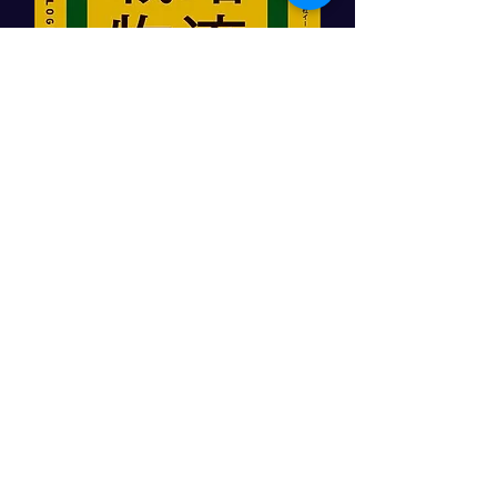
「顧客をつかむ戦略物流」
日本実業出版社
角井亮一著