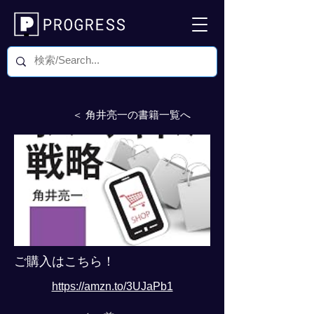
＜ 角井亮一の書籍一覧へ
ご購入はこちら！
https://amzn.to/3UJaPb1