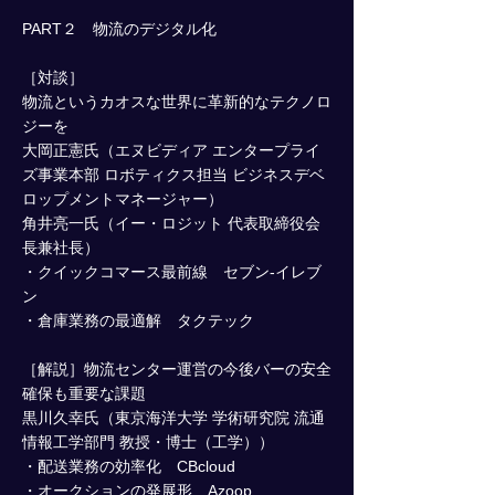
PART２ 物流のデジタル化
［対談］
物流というカオスな世界に革新的なテクノロ
ジーを
大岡正憲氏（エヌビディア エンタープライ
ズ事業本部 ロボティクス担当 ビジネスデベ
ロップメントマネージャー）
角井亮一氏（イー・ロジット 代表取締役会
長兼社長）
・クイックコマース最前線 セブン-イレブ
ン
・倉庫業務の最適解 タクテック
［解説］物流センター運営の今後バーの安全
確保も重要な課題
黒川久幸氏（東京海洋大学 学術研究院 流通
情報工学部門 教授・博士（工学））
・配送業務の効率化 CBcloud
・オークションの発展形 Azoop