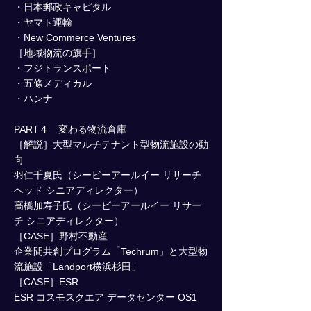
・日本郵政キャピタル
・ヤマト運輸
・New Commerce Ventures
［地域物流の旗手］
・フジトランスポート
・五條メディカル
・ハンナ
PART４ 変わる物流倉庫
［解説］大型マルチテナント型物流施設の動
向
羽仁千夏氏（シービーアールイー リサーチ
ヘッド シニアディレクター）
高橋加寿子氏（シービーアールイー リサー
チ シニアディレクター）
［CASE］野村不動産
企業間共創プログラム「Techrum」と大型物
流施設「Landport横浜杉田」
［CASE］ESR
ESR コスモスクエア データセンター OS1