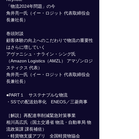
「物流2024年問題」の今
角井亮一氏（イー・ロジット 代表取締役会
長兼社長）
巻頭対談
顧客体験の向上へのこだわりで物流の重要性
はさらに増していく
アヴァニシュ・ナライン・シング氏
（Amazon Logistics（AMZL） アマゾンロジ
スティクス 代表）
角井亮一氏（イー・ロジット 代表取締役会
長兼社長）
●PART１ サステナブルな物流
・SSでの配送効率化 ENEOS／三菱商事
［解説］再配達率削減緊急対策事業
相川高広氏（国土交通省 物流・自動車局 物
流政策課 課長補佐）
・軽貨物支援アプリ 全国軽貨物協会