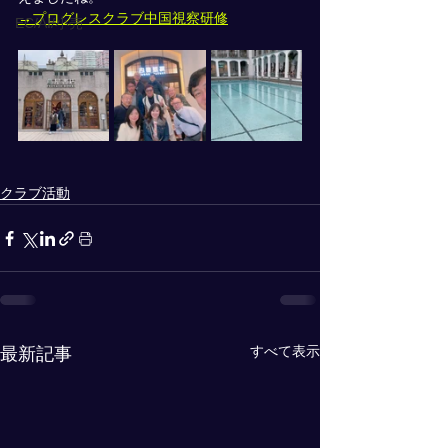
→プログレスクラブ中国視察研修
EC/AI/小売
クラブ活動
すべて表示
最新記事