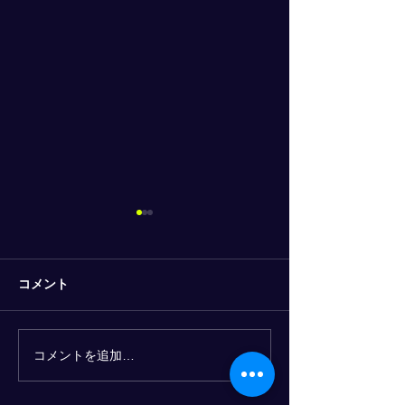
コメント
コメントを追加…
すかいらーくの配膳ロボ
上海スターバッ
ットのpuduに訪問
入されたロボッ
と味違う！