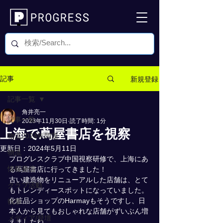
新規登録
記事
記事一覧
角井亮一
記事一覧
2023年11月30日
読了時間: 1分
上海で蔦屋書店を視察
物流2024年問題
更新日：
2024年5月11日
物流
プログレスクラブ中国視察研修で、上海にあ
情報発信
る蔦屋書店に行ってきました！
古い建造物をリニューアルした店舗は、とて
クラブ活動
もトレンディースポットになっていました。
化粧品ショップのHarmayもそうですし、日
執筆
本人から見てもおしゃれな店舗がずいぶん増
メディア/登壇
えましたね。