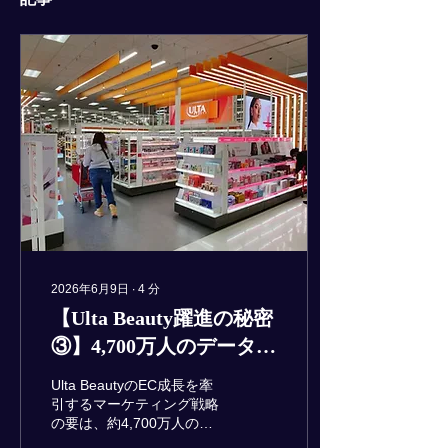
2026年6月9日
∙
4
分
【Ulta Beauty躍進の秘密
③】4,700万人のデータ
×TikTokが生む無敵の
Ulta BeautyのEC成長を牽
SNS・マーケティング戦
引するマーケティング戦略
の要は、約4,700万人の会
略
員基盤「Ulta Beauty