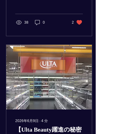
Rewards」とTikTok Shop
の活用です。莫大な顧客デ
ータによる精度の高いパー
ソナライズ提案と、TikTok
38
0
2
でのライブコマース等を通
じたZ世代の獲得を両立。
SNSでのバズを即座に購買
へ繋げ、強固なEC物流網
で届ける「売る仕組み」を
構築しています。
2026年6月9日
∙
4
分
【Ulta Beauty躍進の秘密