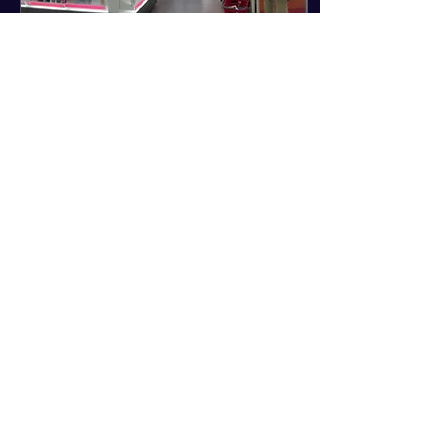
2026年6月9日
∙
4
分
【Ulta Beauty躍進の秘密
①】コスメECの限界を
突破する「AIコマース」
米国コスメEC大手Ulta
と対話型アシスタントの
Beautyの2026年Q1決算
は、EC売上が実店舗の成
実力
長を上回る2桁成長を記
録。その要因はGoogleと共
同開発した対話型AI「Ulta
AI」。約4,700万人の顧客
データに基づく提案から決
51
0
2
済までをAI上で完結させる
「AIコマース」と、AR試着
の融合で購買体験を進化。
今後はAIに推奨されるため
のAEO対策も重要になりま
もっと見る
す。