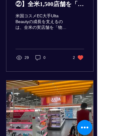
②】全米1,500店舗を「物
流ハブ」化！コスメ業界
米国コスメEC大手Ulta
が注目するEC物流の最
Beautyの成長を支えるの
は、全米の実店舗を「物流
先端フルフィルメント
ハブ（マイクロフルフィル
メント拠点）」化する次世
代のEC物流戦略です。店
舗在庫からの「Ship-from-
Store」やUber Eats連携に
29
0
2
よる即日配送で需要に対
応。さらにBOPIS（店舗受
け取り）による配送コスト
削減と「ついで買い」の誘
発により、店舗とEC物流
の相乗効果を最大化してい
ます。