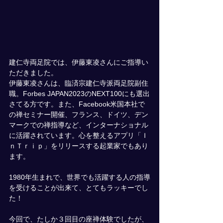
建仁寺両足院では、伊藤東凌さんにご指導い
ただきました。
伊藤東凌さんは、臨済宗建仁寺派両足院副住
職。Forbes JAPAN2023のNEXT100にも選出
さてる方です。また、Facebook米国本社で
の禅セミナー開催、フランス、ドイツ、デン
マークでの禅指導など、インターナショナル
に活躍されています。心を整えるアプリ「Ｉ
ｎＴｒｉｐ」をリリースする起業家でもあり
ます。
1980年生まれで、世界でも活躍する人の指導
を受けることが出来て、とてもラッキーでし
た！
今回で、たしか３回目の座禅体験でしたが、