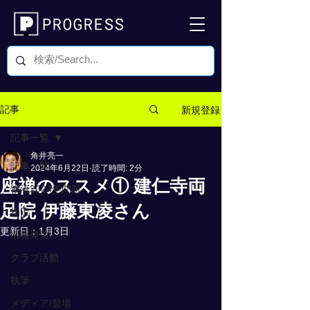
新規登録
記事
記事一覧
角井亮一
記事一覧
2024年6月22日
読了時間: 2分
座禅のススメ① 建仁寺両
物流2024年問題
足院 伊藤東凌さん
物流
更新日：
1月3日
情報発信
クラブ活動
執筆
メディア/登壇