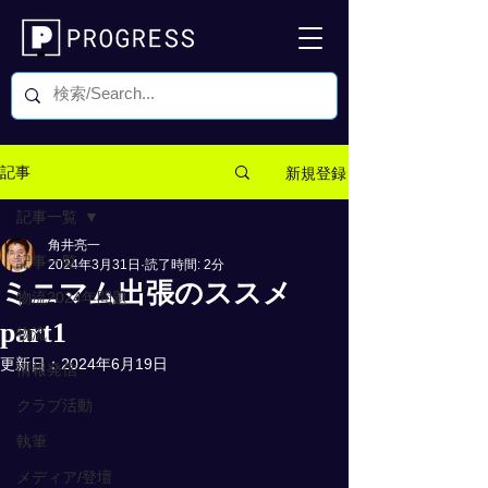
新規登録
記事
記事一覧
角井亮一
記事一覧
2024年3月31日
読了時間: 2分
ミニマム出張のススメ
物流2024年問題
part1
物流
更新日：
2024年6月19日
情報発信
クラブ活動
執筆
メディア/登壇