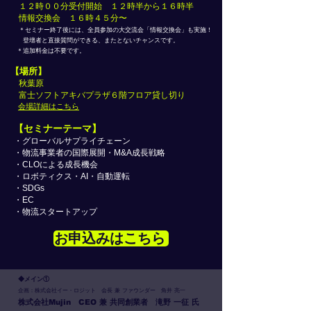
​ １２時００分受付開始 １２時半から１６時半
情報交換会 １６時４５分〜
＊セミナー終了後には、全員参加の大交流会「情報交換会」も実施！
登壇者と直接質問ができる、またとないチャンスです。
＊追加料金は不要です。
【場所】
秋葉原
​ 富士ソフトアキバプラザ６階フロア貸し切り​
会場詳細はこちら
【セミナーテーマ】
・グローバルサプライチェーン
・物流事業者の国際展開・M&A成長戦略
・CLOによる成長機会
・ロボティクス・AI・自動運転
・SDGs
・EC
・物流スタートアップ
お申込みはこちら
◆メイン①
企画：株式会社イー・ロジット 会長 兼 ファウンダー 角井 亮一
株式会社Mujin CEO 兼 共同創業者 滝野 一征 氏