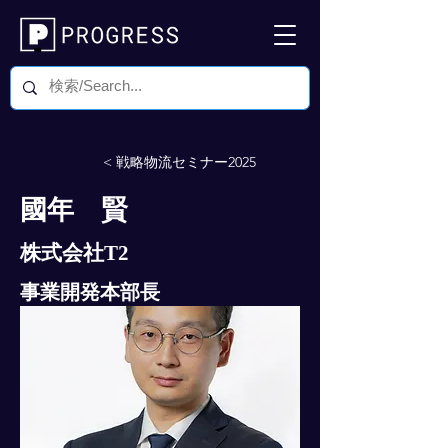
< 戦略物流セミナー2025
國年 賢
株式会社T2
事業開発本部長