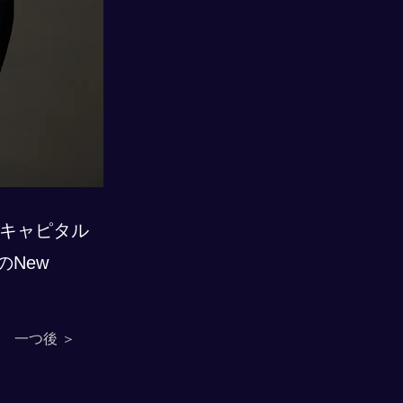
Jキャピタル
のNew
一つ後 ＞