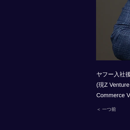
ヤフー入社
(現Z Vent
Commerce 
＜ 一つ前