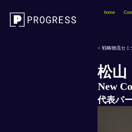
home
Com
< 戦略物流セミナ
松山
New C
代表パ