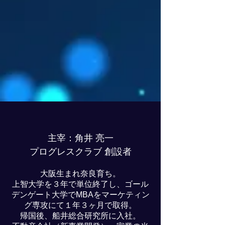
主宰：角井 亮一
プログレスクラブ 創設者
大阪生まれ奈良育ち。
上智大学を３年で単位終了し、ゴール
デンゲート大学でMBAをマーケティン
グ専攻にて１年３ヶ月で取得。
帰国後、​船井総合研究所に入社。