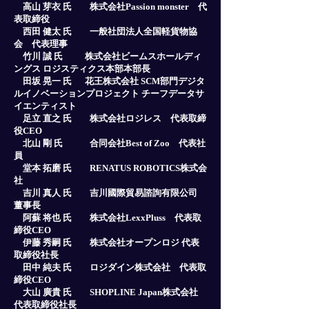
高山 芽衣 氏 株式会社Passion monster 代
表取締役
西田 健太 氏 一般社団法人全国軽貨物協
会 代表理事
竹川 誠 氏 株式会社ビームスホールディ
ングス ロジスティクス本部本部長
田坂 晃一 氏 花王株式会社 SCM部門デジタ
ルイノベーションプロジェクト チーフデータサ
イエンティスト
足立 直之 氏 株式会社ロジレス 代表取締
役CEO
北山 剛 氏 合同会社Best of Zoo 代表社
員
堂本 拓磨 氏 RENATUS ROBOTICS株式会
社
吉川 真人 氏 吉川國際貿易諮詢有限公司
董事長
阿蘇 将也 氏 株式会社LexxPluss 代表取
締役CEO
伊藤 秀嗣 氏 株式会社オープンロジ 代表
取締役社長
田中 純夫 氏 ロジダイン株式会社 代表取
締役CEO
大山 廣貴 氏 SHOPLINE Japan株式会社
代表取締役社長