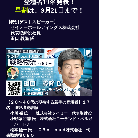
登壇者19名発表！
「物流話」に無料登録を！
早割
は、9月21日まで！
メールアドレス
【特別ゲストスピーカー】
セイノーホールディングス株式会社
代表取締役社長
田口 義隆 氏
登録
【２０〜４０代の期待する若手の登壇者】１７
名 ※登壇発表順
小川 嶺 氏 株式会社タイミー 代表取締役
小野塚 征志 氏 株式会社ローランド・ベルガ
ー パートナー
松本 隆一 氏 ＣＢｃｌｏｕｄ株式会社 代
表取締役ＣＥＯ