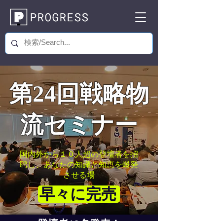
第24回戦略物
流セミナー
国内外から１０人超の登壇者を招
聘し、あなたの知識と知恵を爆発
させる場
早々に完売