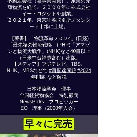
不動産会社（新事業開発）、家業の光
輝物流を経て、２０００年に株式会社
イー・ロジットを創業。
２０２１年、東京証券取引所スタンダ
ード市場に上場。
【著書】「物流革命２０２4」(日経)
「最先端の物流戦略」(PHP)「アマゾ
ンと物流大戦争」(NHK)など40冊以上
（日米中台韓越含む）出版。
【メディア】フジテレビ、TBS、
NHK、MBSなどで
#再配達問題
#2024
年問題
など解説
日本物流学会 理事
全国軽貨物協会 特別顧問
NewsPicks プロピッカー
EO 理事（2000年入会）
早々に完売