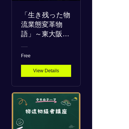
「生き残った物
流業態変革物
語」～東大阪の
倉庫屋の息子に
生まれて～
Free
View Details