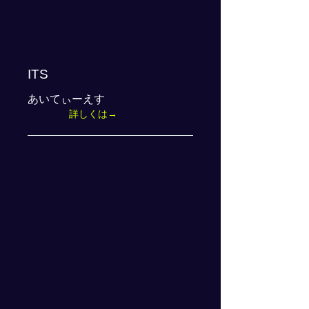
ITS
あいてぃーえす
詳しくは→