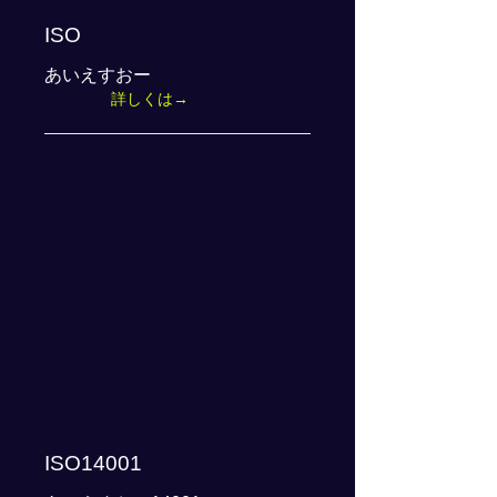
ISO
あいえすおー
詳しくは→
ISO14001