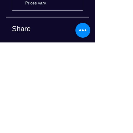
Prices vary
Share
Join
Progress Club for Logistics