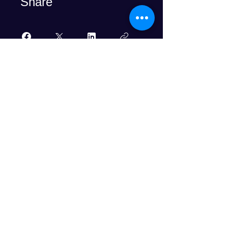
Share
Join
Progress Club for Logistics
Personnel Development
© 2024 PROGRESS CO., LTD