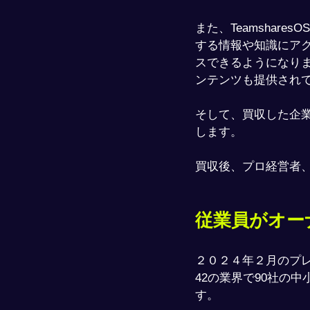
また、Teamshar
する情報や知識にア
スできるようになり
ンテンツも提供され
そして、買収した企
します。
買収後、プロ経営者
従業員がオー
２０２４年２月のプ
42の業界で90社の
す。