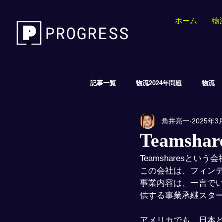
ホーム
物
記事一覧
物流2024年問題
物流
角井亮一
2025年3
EC/AI/小売
Teamsh
Teamsharesと
この会社は、フィンテ
事業内容は、一言で
供する事業承継スタ
アメリカでも、日本