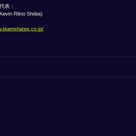
本代表：
 Rikio Shiiba)
w.teamshares.co.jp/