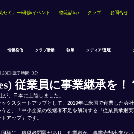
流セミナー/研修/イベント
物流話top
クラブ
お問合せ
情報発信
クラブ活動
執筆
メディア/登壇
月28日
読了時間: 3分
ares) 従業員に事業継承を！
いう会社が、日本に上陸しました。
ックスタートアップとして、2019年に米国で創業した会
いうと、「中小企業の後継者不足を解消する『従業員承継実
ートアップ」です。
と同様に、後継者問題があり、創業者が、事業売却出来ない