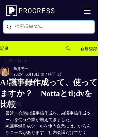
新規登録
記事
記事一覧
角井亮一
記事一覧
2025年6月10日
読了時間: 3分
AI議事録作成って、使って
物流2024年問題
ますか？ Nottaとtl;dvを
物流
比較
情報発信
最近、会議の議事録作成を、AI議事録作成ツ
クラブ活動
ールを使う企業が増えてきました。
執筆
AI議事録作成ツールを使う企業には、いろん
なニーズがあります。社内会議だけでなく、
メディア/登壇