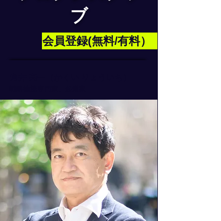
ブ
会員登録(無料/有料）
「物流話」に無料登録を！
角井 亮一（かくい りょういち）
戦略物流専門家、起業家
メールアドレス
登録