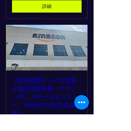
詳細
【米国視察】シカゴ流通
＆物流視察研修～アマゾ
ンFC、AIデータセンタ
ー、WayfairのOMO店舗視
察～
7月18日(金)
もっと見る