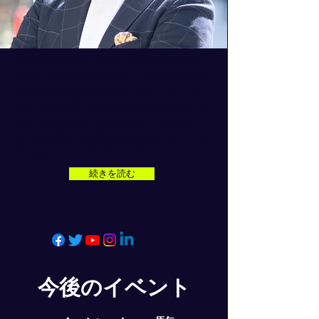
「物流革命２０２4」(日経) 「最先端の物流戦略」
(PHP)「アマゾンと物流大戦争」(NHK)など40冊以
上（日米中台韓越含む）出版。フジテレビ、TBS、
NHK、MBSなどで
#再配達問題
#2024年問題
など
解説（船井総研OB、物流学会理事、上智大学卒
業、GGU MBA、大阪生まれ奈良育ち）プロピッカ
ー、EOer
続きを読む
​今後のイベント