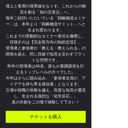
壇上と客席の境界線をなくす。これからの物
流を創る「知の交差点」へ。
毎年ご好評いただいている「戦略物流セミナ
ー」は、本年より「戦略物流サミット」へと
生まれ変わります。
これまでの受動的なセミナー形式を撤廃し、
目指すのは【完全双方向の知的交流】。
登壇者と参加者が「教える・教えられる」の
関係を超え、同じ目線で知見を交わすフラッ
トな空間です。
昨年の登壇者は45名。誰もが基調講演を行
えるトップレベルの方々でした。
今年はさらに踏み込み、「参加者全員が、ア
イデアを持ち寄る発信者」となります。
立場や役職の垣根を越え、高度な知見が還流
し、生まれる強烈な「化学反応」。
真の共創をこの場で体験して下さい！
チケットを購入