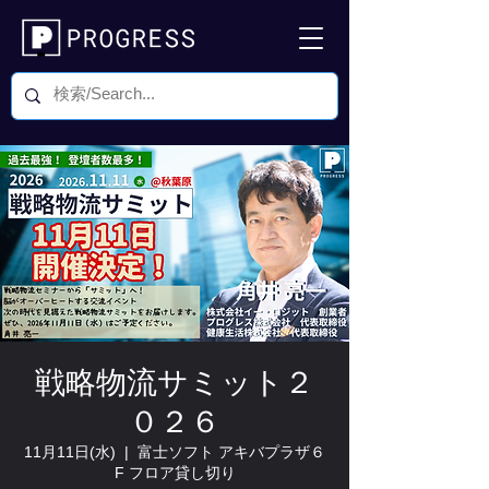
戦略物流サミット２
０２６
11月11日(水)
  |  
富士ソフト アキバプラザ６
F フロア貸し切り