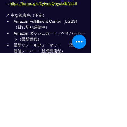
→
https://forms.gle/1ytvn5QnyufZBN3L8
📍 主な視察先（予定）
Amazon Fulfillment Center（LGB3）
（貸し切り調整中）
Amazon ダッシュカート／ケイパーカー
ト（最新世代）
最新リテールフォーマット 　（高付加
価値スーパー・新業態店舗）
ロボタクシー・配送ロボットなど 　次
世代モビリティサービス
さらに表示
このイベントをシェア