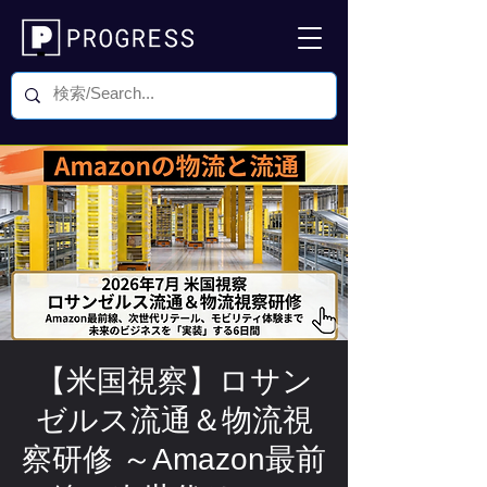
【米国視察】ロサン
ゼルス流通＆物流視
察研修 ～Amazon最前