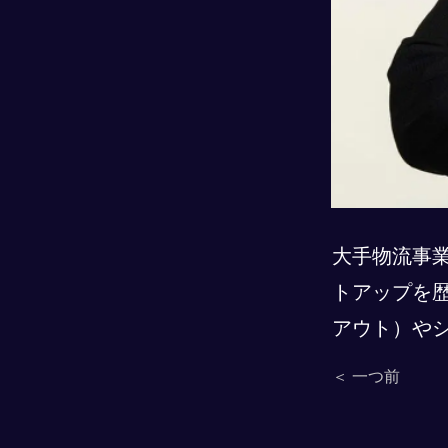
大手物流事
トアップを
アウト）や
＜ 一つ前