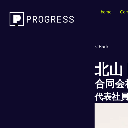
home
Com
< Back
北山
合同会社B
代表社