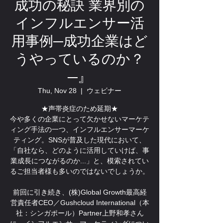
成功の秘訣 業界別の
インフルエンサー活
用事例─成功企業はど
うやっているのか？
─』
Thu, Nov 28
  |  
ウェビナー
★声帯炎症のため延期★
今や多くの企業にとって欠かせないマーケテ
ィング手法の一つ、インフルエンサーマーケ
ティング。SNSが普及した現代において、
「自社なら、どのように活用していけば、事
業成長につながるのか...」と、模索されてい
るご担当者様も多いのではないでしょうか。
前回に引き続き、(株)Global Growth最高経
営責任者CEO／Gushcloud International（本
社：シンガポール）Partner上野和孝さん