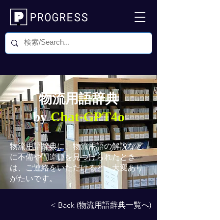
物流用語辞典
by
Chat-GPT4o
物流用語辞典
に、物流用語の解説など
に不備や間違いを見つけられたとき
は、ご連絡をいただけると、大変あり
がたいです。
< Back (物流用語辞典一覧へ)