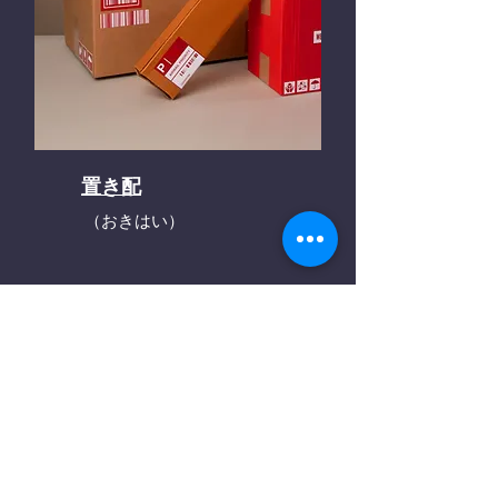
置き配
（おきはい）