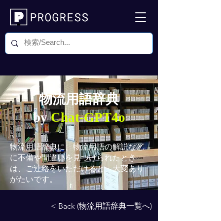
物流用語辞典
by
Chat-GPT4o
物流用語辞典
に、物流用語の解説など
に不備や間違いを見つけられたとき
は、ご連絡をいただけると、大変あり
がたいです。
< Back (物流用語辞典一覧へ)