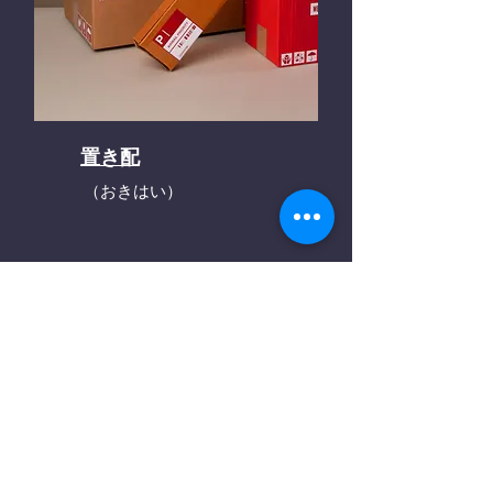
置き配
（おきはい）