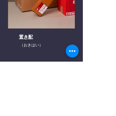
置き配
（おきはい）