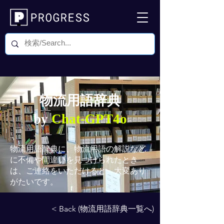
物流用語辞典
by
Chat-GPT4o
物流用語辞典
に、物流用語の解説など
に不備や間違いを見つけられたとき
は、ご連絡をいただけると、大変あり
がたいです。
< Back (物流用語辞典一覧へ)