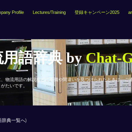
pany Profile
Lectures/Training
登録キャンペーン2025
ar
用語辞典 by
Chat-
に、物流用語の解説などに不備や間違いを見つけられたときは、ご
りがたいです。
用語辞典一覧へ)