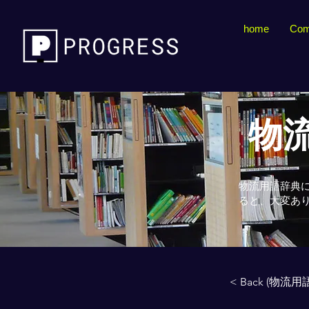
home
Com
物流
物流用語辞典
ると、大変あ
< Back (物流