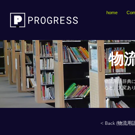
home
Com
物流
物流用語辞典
ると、大変あ
< Back (物流