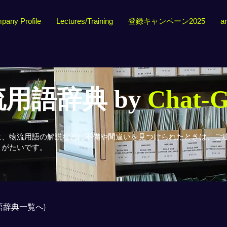
pany Profile
Lectures/Training
登録キャンペーン2025
ar
用語辞典 by
Chat-
に、物流用語の解説などに不備や間違いを見つけられたときは、ご
りがたいです。
用語辞典一覧へ)