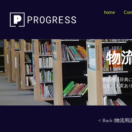
home
Com
物流
物流用語辞典
ると、大変あ
< Back (物流