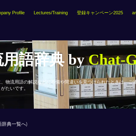
pany Profile
Lectures/Training
登録キャンペーン2025
ar
用語辞典 by
Chat-
に、物流用語の解説などに不備や間違いを見つけられたときは、ご
りがたいです。
用語辞典一覧へ)