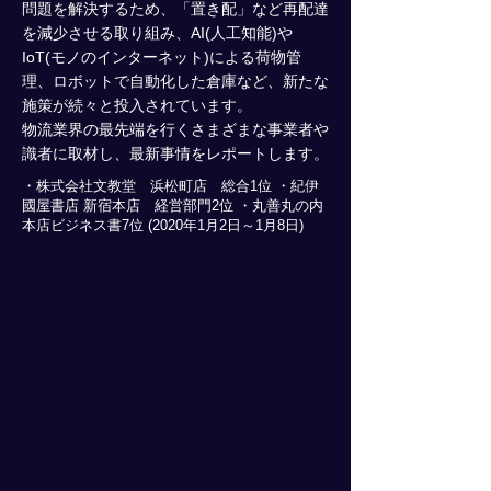
問題を解決するため、「置き配」など再配達
を減少させる取り組み、AI(人工知能)や
IoT(モノのインターネット)による荷物管
理、ロボットで自動化した倉庫など、新たな
施策が続々と投入されています。
物流業界の最先端を行くさまざまな事業者や
識者に取材し、最新事情をレポートします。
・株式会社文教堂 浜松町店 総合1位 ・紀伊
國屋書店 新宿本店 経営部門2位 ・丸善丸の内
本店ビジネス書7位 (2020年1月2日～1月8日)