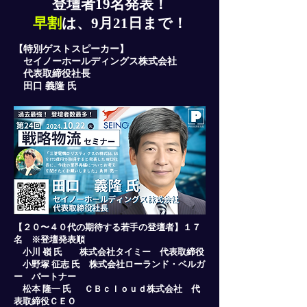
登壇者19名発表！
「物流話」に無料登録を！
早割
は、9月21日まで！
メールアドレス
【特別ゲストスピーカー】
セイノーホールディングス株式会社
代表取締役社長
田口 義隆 氏
登録
【２０〜４０代の期待する若手の登壇者】１７
名 ※登壇発表順
小川 嶺 氏 株式会社タイミー 代表取締役
小野塚 征志 氏 株式会社ローランド・ベルガ
ー パートナー
松本 隆一 氏 ＣＢｃｌｏｕｄ株式会社 代
表取締役ＣＥＯ