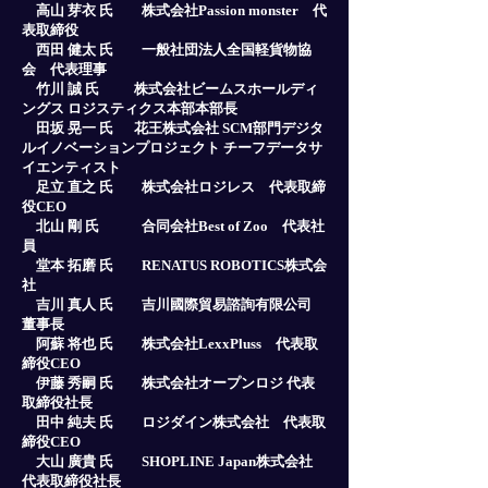
高山 芽衣 氏 株式会社Passion monster 代
表取締役
西田 健太 氏 一般社団法人全国軽貨物協
会 代表理事
竹川 誠 氏 株式会社ビームスホールディ
ングス ロジスティクス本部本部長
田坂 晃一 氏 花王株式会社 SCM部門デジタ
ルイノベーションプロジェクト チーフデータサ
イエンティスト
足立 直之 氏 株式会社ロジレス 代表取締
役CEO
北山 剛 氏 合同会社Best of Zoo 代表社
員
堂本 拓磨 氏 RENATUS ROBOTICS株式会
社
吉川 真人 氏 吉川國際貿易諮詢有限公司
董事長
阿蘇 将也 氏 株式会社LexxPluss 代表取
締役CEO
伊藤 秀嗣 氏 株式会社オープンロジ 代表
取締役社長
田中 純夫 氏 ロジダイン株式会社 代表取
締役CEO
大山 廣貴 氏 SHOPLINE Japan株式会社
代表取締役社長