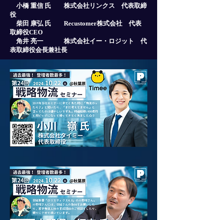
小橋 重信 氏 株式会社リンクス 代表取締
役
柴田 康弘 氏 Recustomer株式会社 代表
取締役CEO
⻆井 亮一 株式会社イー・ロジット 代
表取締役会長兼社長