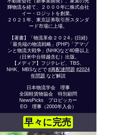
不動産会社（新事業開発）、家業の光
輝物流を経て、２０００年に株式会社
イー・ロジットを創業。
２０２１年、東京証券取引所スタンダ
ード市場に上場。
【著書】「物流革命２０２4」(日経)
「最先端の物流戦略」(PHP)「アマゾ
ンと物流大戦争」(NHK)など40冊以上
（日米中台韓越含む）出版。
【メディア】フジテレビ、TBS、
NHK、MBSなどで
#再配達問題
#2024
年問題
など解説
日本物流学会 理事
全国軽貨物協会 特別顧問
NewsPicks プロピッカー
EO 理事（2000年入会）
早々に完売