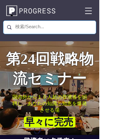
第24回戦略物
流セミナー
国内外から１０人超の登壇者を招
聘し、あなたの知識と知恵を爆発
させる場
早々に完売