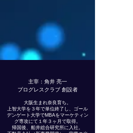
主宰：角井 亮一
プログレスクラブ 創設者
大阪生まれ奈良育ち。
上智大学を３年で単位終了し、ゴール
デンゲート大学でMBAをマーケティン
グ専攻にて１年３ヶ月で取得。
帰国後、​船井総合研究所に入社。