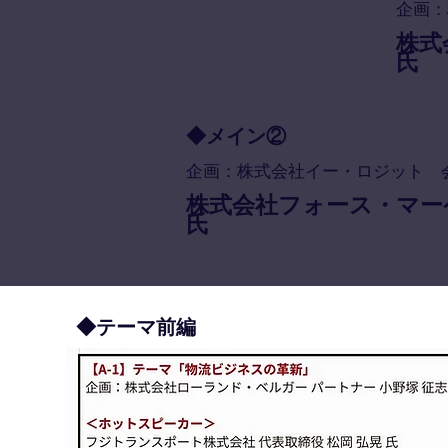
企画：
株式
氏
◆メイン②
企画：株式会社イー・ロジット 会
株式会社フォース・マー
氏
◆テーマ前編