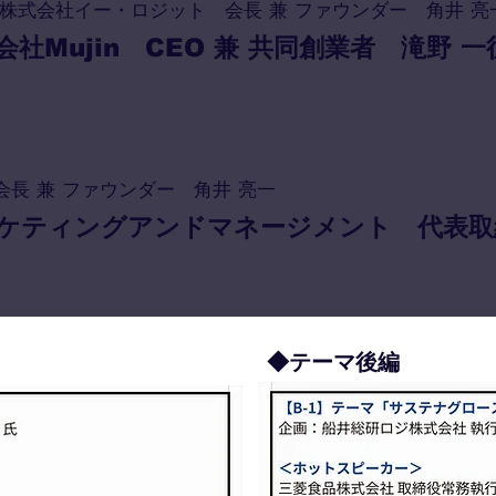
株式会社イー・ロジット 会長 兼 ファウンダー 角井 亮
会社Mujin CEO 兼 共同創業者 滝野 一
長 兼 ファウンダー 角井 亮一
ケティングアンドマネージメント 代表取締
◆テーマ後編