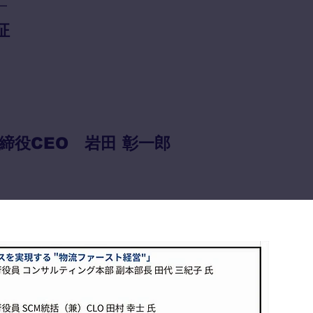
一
征
役CEO 岩田 彰一郎