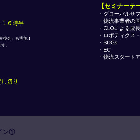
【セミナーテ
・グローバルサ
・物流事業者の国
ら１６時半
・CLOによる成
・ロボティクス・
交換会」も実施！
・SDGs
です。
・EC
・物流スタート
し切り​
イン①