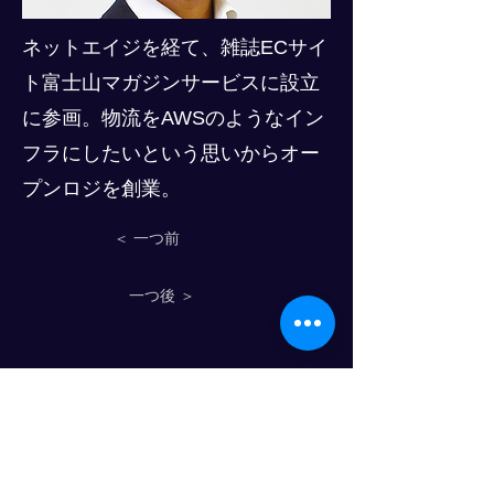
ネットエイジを経て、雑誌ECサイ
ト富士山マガジンサービスに設立
に参画。物流をAWSのようなイン
フラにしたいという思いからオー
プンロジを創業。
＜ 一つ前
一つ後 ＞
物流人力资源发展进步俱乐部
© 2024 PROGRESS CO., LTD