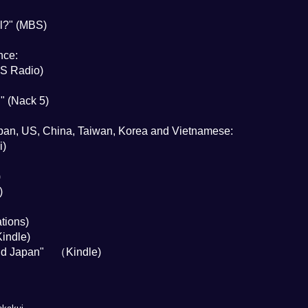
l?" (MBS)
nce:
BS Radio)
" (Nack 5)
apan, US, China, Taiwan, Korea and Vietnamese:
i)
)
)
tions)
indle)
and Japan" （Kindle)