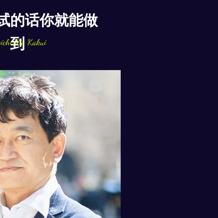
试的话你就能做
到
ichi Rio Kakui