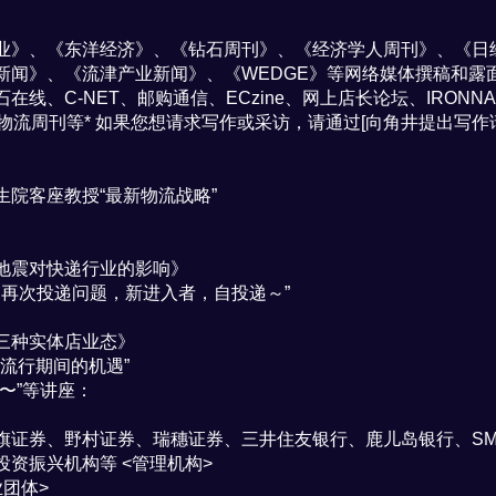
业》、《东洋经济》、《钻石周刊》、《经济学人周刊》、《日经
新闻》、《流津产业新闻》、《WEDGE》等网络媒体撰稿和露
、C-NET、邮购通信、ECzine、网上店长论坛、IRONNA（
济、物流周刊等* 如果您想请求写作或采访，请通过[向角井提出写作
院客座教授“最新物流战略”
地震对快递行业的影响》
～再次投递问题，新进入者，自投递～”
三种实体店业态》
大流行期间的机遇”
〜”等讲座：
券、野村证券、瑞穗证券、三井住友银行、鹿儿岛银行、SMBC C
资振兴机构等 <管理机构>
团体>