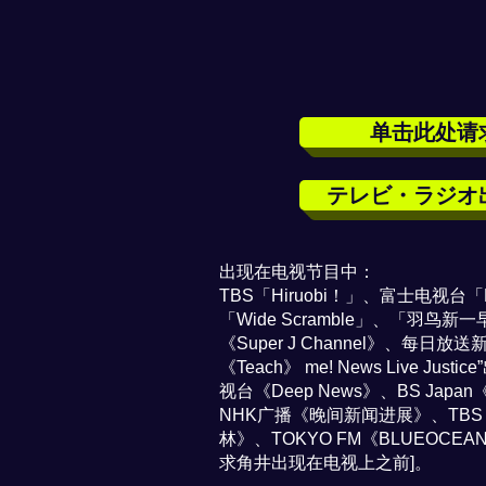
单击此处请
テレビ・ラジオ
出现在电视节目中：
TBS「Hiruobi！」、富士电视台「M
「Wide Scramble」、「羽鸟
《Super J Channel》、每日放
《Teach》 me! News Live J
视台《Deep News》、BS Japan《Ni
NHK广播《晚间新闻进展》、TBS《
林》、TOKYO FM《BLUEOCE
求角井出现在电视上之前]。