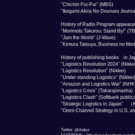
"Chichin Pui-Pui" (MBS)
"Ikegami Akira No Dounaru Journa
History of Radio Program appeara
"Morimoto Takurou: Stand By!" (T
"Jam the World" (J-Wave)
"Kimura Tatsuya, Business no Mori
History of publishing books in J
"Logistics Revolution 2024" (Nikke
"Logistics Revolution" (Nikkei)
"Under standing Logistics" (Nikkei
"Amazon and Logistics War" (NHK
"Logistics Crisis" (Takarajimasha)
"Logistics Clash" (Softbank publica
"Strategic Logistics in Japan" （K
"Omni-Channel Strategy in U.S. 
Twitter: @rkakui