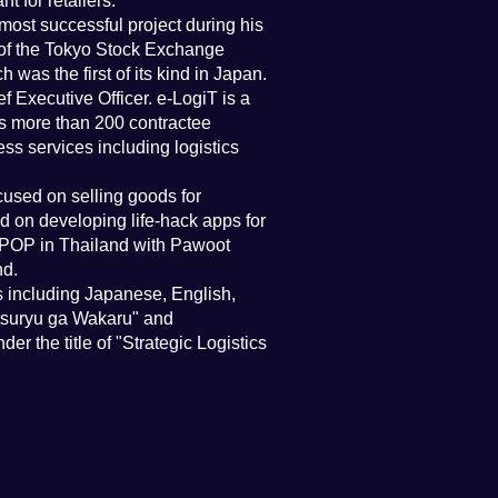
 for retailers.
most successful project during his
on of the Tokyo Stock Exchange
as the first of its kind in Japan.
 Executive Officer. e-LogiT is a
es more than 200 contractee
ss services including logistics
cused on selling goods for
d on developing life-hack apps for
IPPOP in Thailand with Pawoot
nd.
s including Japanese, English,
utsuryu ga Wakaru" and
r the title of "Strategic Logistics