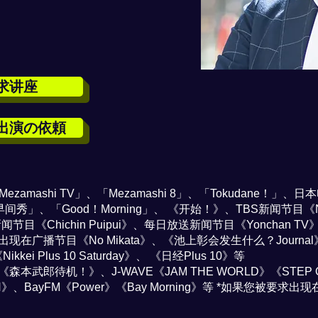
求讲座
出演の依頼
ezamashi TV」、「Mezamashi 8」、「Tokudane！」、
新一早间秀」、「Good！Morning」、 《开始！》、TBS新闻节目
送新闻节目《Chichin Puipui》、每日放送新闻节目《Yonchan 
ustice”出现在广播节目《No Mikata》、《池上彰会发生什么？Journ
kkei Plus 10 Saturday》、 《日经Plus 10》等
森本武郎待机！》、J-WAVE《JAM THE WORLD》《STEP
AN》、BayFM《Power》《Bay Morning》等 *如果您被要