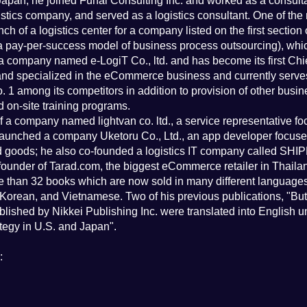
Japan, he joined Funai Consulting Inc. and worked as a consultant
stics company, and served as a logistics consultant. One of the 
nch of a logistics center for a company listed on the first secti
 pay-per-success model of business process outsourcing), which w
company named e-LogiT Co., ltd. and has become its first Chief
d and specialized in the eCommerce business and currently serv
 among its competitors in addition to provision of other busine
d on-site training programs.
f a company named lightvan co. ltd., a service representative fo
 launched a company Uketoru Co., Ltd., an app developer focuse
ed goods; he also co-founded a logistics IT company called SH
ounder of Tarad.com, the biggest eCommerce retailer in Thaila
e than 32 books which are now sold in many different language
, Korean, and Vietnamese. Two of his previous publications, "B
shed by Nikkei Publishing Inc. were translated into English unde
egy in U.S. and Japan".
: