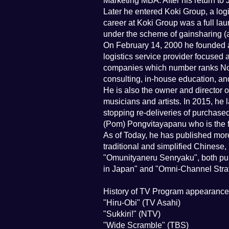
Marketing MBA. After his return to 
Later he entered Koki Group, a logi
career at Koki Group was a full lau
under the scheme of gainsharing (a
On February 14, 2000 he founded a 
logistics service provider focuse
companies which number ranks No. 1
consulting, in-house education, an
He is also the owner and director o
musicians and artists. In 2015, he
stopping re-deliveries of purchas
(Pom) Pongvitayapanu who is the f
As of Today, he has published mor
traditional and simplified Chinese
"Omunityaneru Senryaku", both publi
in Japan" and "Omni-Channel Strat
History of TV Program appearance
"Hiru-Obi" (TV Asahi)
"Sukkiri!" (NTV)
"Wide Scramble" (TBS)