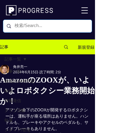
新規登録
記事
記事一覧
角井亮一
記事一覧
2024年6月15日
読了時間: 2分
AmazonのZOOXが、いよ
物流2024年問題
いよロボタクシー業務開始
物流
か！
情報発信
アマゾン傘下のZOOXが開発するロボタクシ
クラブ活動
ーは、運転手が座る場所はありません。ハン
執筆
ドルも、ブレーキやアクセルのペダルも、サ
イドブレーキもありません。
メディア/登壇