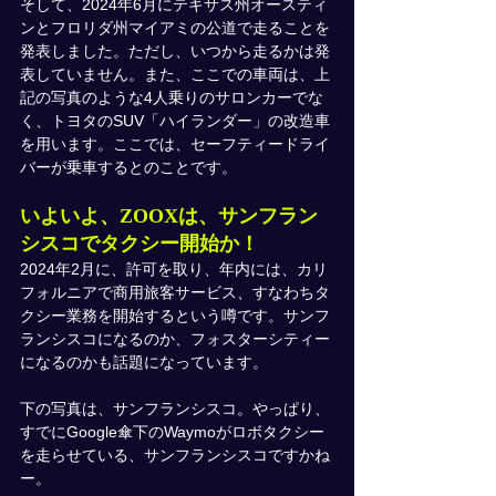
そして、2024年6月にテキサス州オースティ
ンとフロリダ州マイアミの公道で走ることを
発表しました。ただし、いつから走るかは発
表していません。また、ここでの車両は、上
記の写真のような4人乗りのサロンカーでな
く、トヨタのSUV「ハイランダー」の改造車
を用います。ここでは、セーフティードライ
バーが乗車するとのことです。
いよいよ、ZOOXは、サンフラン
シスコでタクシー開始か！
2024年2月に、許可を取り、年内には、カリ
フォルニアで商用旅客サービス、すなわちタ
クシー業務を開始するという噂です。サンフ
ランシスコになるのか、フォスターシティー
になるのかも話題になっています。
下の写真は、サンフランシスコ。やっぱり、
すでにGoogle傘下のWaymoがロボタクシー
を走らせている、サンフランシスコですかね
ー。