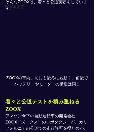
そんなZOOXは、着々と公道実験をしていま
EC/AI/小売
す。
ZOOXの車両。前にも後ろにも動く。前後で
バッテリーやモーターの構造は同じ
着々と公道テストを積み重ねる
ZOOX
アマゾン傘下の自動運転車の開発会社
ZOOX（ズークス）のロボタクシーが、カリ
フォルニアの公道での走行許可を得たのが、