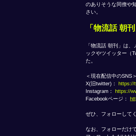
のありそうな同僚や知
さい。
「物流話 朝
「物流話 朝刊」は
ックやツイッター（Tw
た。
＜現在配信中のSNS
X(旧twitter)： 
https://
Instagram： 
https://
Facebookページ： 
ht
ぜひ、フォローして
なお、フォローだけ