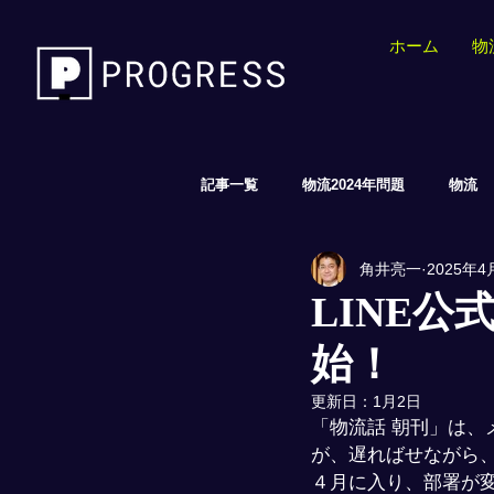
ホーム
物
記事一覧
物流2024年問題
物流
角井亮一
2025年4
EC/AI/小売
LINE
始！
更新日：
1月2日
「物流話 朝刊」は、
が、遅ればせながら、
４月に入り、部署が