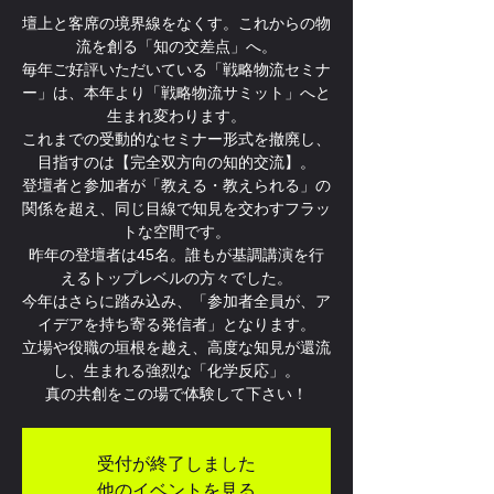
壇上と客席の境界線をなくす。これからの物
流を創る「知の交差点」へ。
毎年ご好評いただいている「戦略物流セミナ
ー」は、本年より「戦略物流サミット」へと
生まれ変わります。
これまでの受動的なセミナー形式を撤廃し、
目指すのは【完全双方向の知的交流】。
登壇者と参加者が「教える・教えられる」の
関係を超え、同じ目線で知見を交わすフラッ
トな空間です。
昨年の登壇者は45名。誰もが基調講演を行
えるトップレベルの方々でした。
今年はさらに踏み込み、「参加者全員が、ア
イデアを持ち寄る発信者」となります。
立場や役職の垣根を越え、高度な知見が還流
し、生まれる強烈な「化学反応」。
真の共創をこの場で体験して下さい！
受付が終了しました
他のイベントを見る