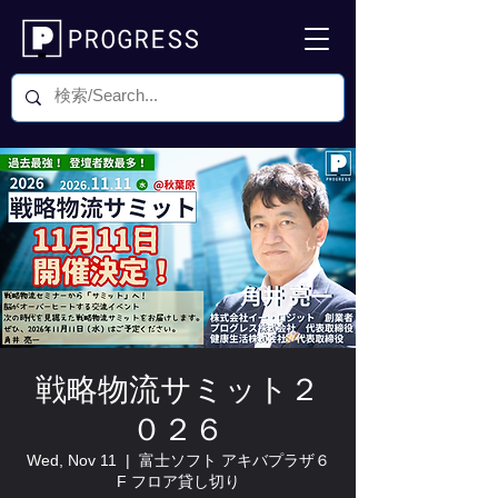
戦略物流サミット２
０２６
Wed, Nov 11
  |  
富士ソフト アキバプラザ６
F フロア貸し切り