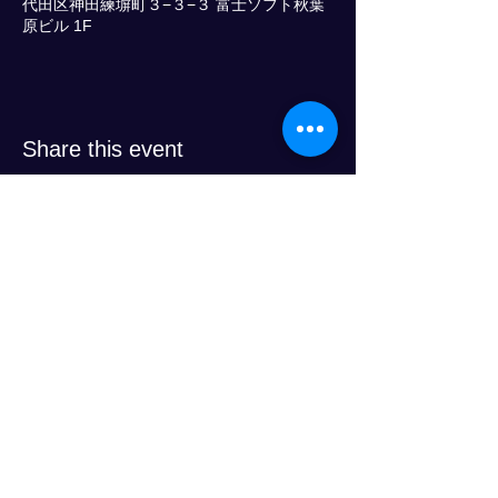
代田区神田練塀町３−３−３ 富士ソフト秋葉
原ビル 1F
Share this event
Progress Club for Logistics
Personnel Development
© 2024 PROGRESS CO., LTD
LINE友達追加