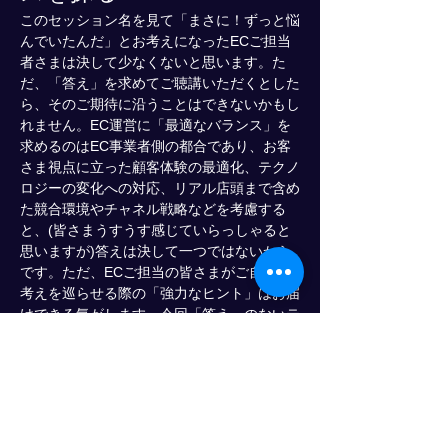
このセッション名を見て「まさに！ずっと悩
んでいたんだ」とお考えになったECご担当
者さまは決して少なくないと思います。た
だ、「答え」を求めてご聴講いただくとした
ら、そのご期待に沿うことはできないかもし
れません。EC運営に「最適なバランス」を
求めるのはEC事業者側の都合であり、お客
さま視点に立った顧客体験の最適化、テクノ
ロジーの変化への対応、リアル店頭まで含め
た競合環境やチャネル戦略などを考慮する
と、(皆さまうすうす感じていらっしゃると
思いますが)答えは決して一つではないから
です。ただ、ECご担当の皆さまがご自身で
考えを巡らせる際の「強力なヒント」はお届
けできる気がします。今回「答え」のないテ
ーマに対し様々な視点から示唆を出せる、
EC各領域のプロフェッショナルが集いまし
た。皆さまがEC事業を推進するうえで必要
となる、勇気の源をお届けることを目指しま
す。ぜひご期待ください。