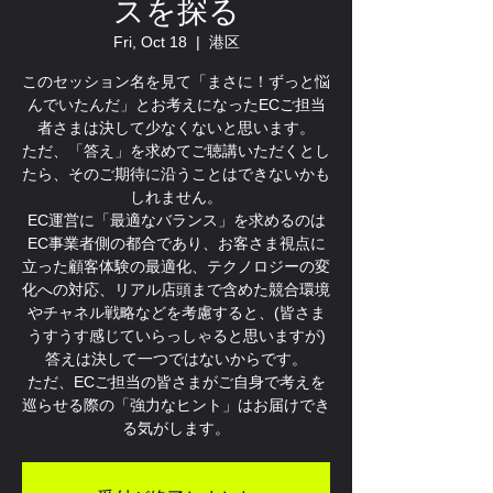
スを探る
Fri, Oct 18
  |  
港区
このセッション名を見て「まさに！ずっと悩
んでいたんだ」とお考えになったECご担当
者さまは決して少なくないと思います。
ただ、「答え」を求めてご聴講いただくとし
たら、そのご期待に沿うことはできないかも
しれません。
EC運営に「最適なバランス」を求めるのは
EC事業者側の都合であり、お客さま視点に
立った顧客体験の最適化、テクノロジーの変
化への対応、リアル店頭まで含めた競合環境
やチャネル戦略などを考慮すると、(皆さま
うすうす感じていらっしゃると思いますが)
答えは決して一つではないからです。
ただ、ECご担当の皆さまがご自身で考えを
巡らせる際の「強力なヒント」はお届けでき