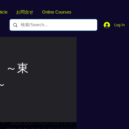
ticle
お問合せ
Online Courses
Log In
」～東
～