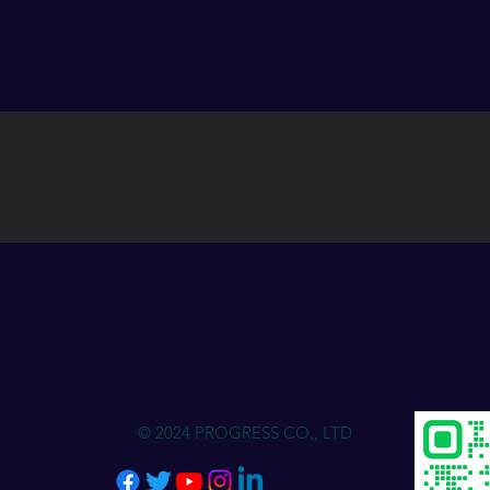
Progress Club for Logistics Personnel
Development
© 2024 PROGRESS CO., LTD