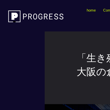
home
Com
「生き
大阪の