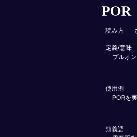
POR
読み方
定義/意味
プルオン
使用例
PORを
類義語