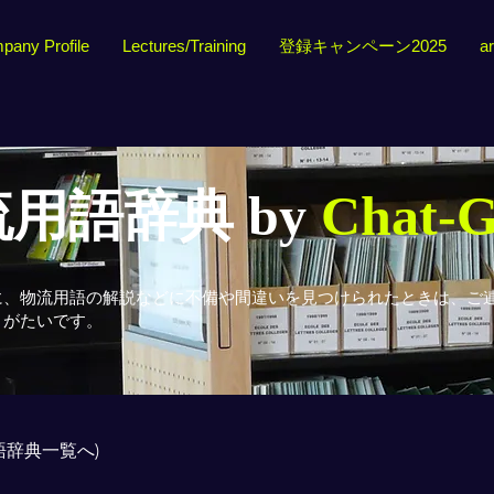
pany Profile
Lectures/Training
登録キャンペーン2025
ar
用語辞典 by
Chat-
に、物流用語の解説などに不備や間違いを見つけられたときは、ご
りがたいです。
用語辞典一覧へ)