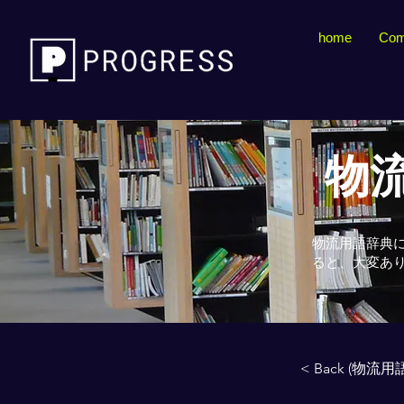
home
Com
物流
物流用語辞典
ると、大変あ
< Back (物流