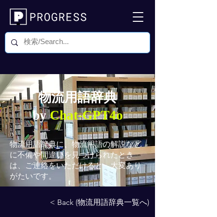
物流用語辞典
by
Chat-GPT4o
物流用語辞典
に、物流用語の解説など
に不備や間違いを見つけられたとき
は、ご連絡をいただけると、大変あり
がたいです。
< Back (物流用語辞典一覧へ)