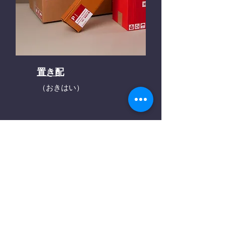
置き配
（おきはい）