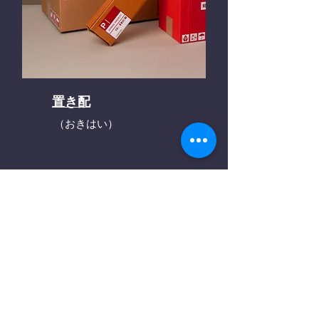
置き配
（おきはい）