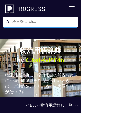
物流用語辞典
by
Chat-GPT4o
物流用語辞典
に、物流用語の解説など
に不備や間違いを見つけられたとき
は、ご連絡をいただけると、大変あり
がたいです。
< Back (物流用語辞典一覧へ)