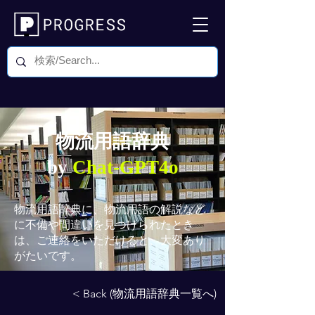
物流用語辞典
by
Chat-GPT4o
物流用語辞典
に、物流用語の解説など
に不備や間違いを見つけられたとき
は、ご連絡をいただけると、大変あり
がたいです。
< Back (物流用語辞典一覧へ)