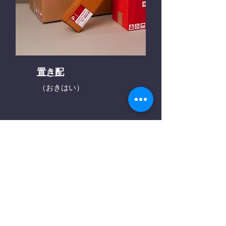
置き配
（おきはい）