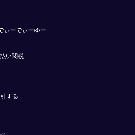
でぃーでぃーゆー
払い関税
取引する