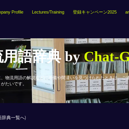
pany Profile
Lectures/Training
登録キャンペーン2025
ar
用語辞典 by
Chat-
に、物流用語の解説などに不備や間違いを見つけられたときは、ご
りがたいです。
用語辞典一覧へ)