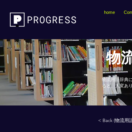
home
Com
物流
物流用語辞典
ると、大変あ
< Back (物流